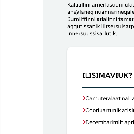
Kalaallini amerlasuuni uki
angalaneq nuannarineqaler
Sumiiffinni arlalinni tamar
aqqutissanik ilitsersuisar
innersuussisarlutik.
ILISIMAVIUK?
Qamuteralaat nal. 
Oqorluartunik atis
Decembarimiit apri