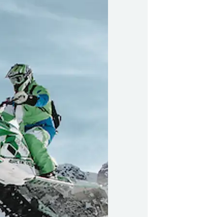
qaffatsigut
y Profil
ilmeld dig gratis Club Timmisa og få en masse
ksklusive fordele. Læs mere om klubben
her.
k-
Tilmeld dig Club Timmisa