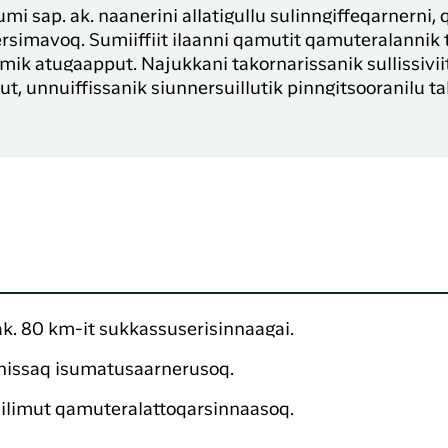
umi sap. ak. naanerini allatigullu sulinngiffeqarnerni
simavoq. Sumiiffiit ilaanni qamutit qamuteralannik
mik atugaapput. Najukkani takornarissanik sullissiviit
put, unnuiffissanik siunnersuillutik pinngitsooranilu t
ak. 80 km-it sukkassuserisinnaagai.
inissaq isumatusaarnerusoq.
ilimut qamuteralattoqarsinnaasoq.