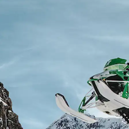
ussinissat
Sisimiunit
ilaasortaaguit angalaninni
N
t
Københavnimut
pisariaqartitatit tamaasa
pisinnaavatit. App-imi
T
ussinissat
Københavnimit
toqqaannartumik
e
suarmut
Qaqortumut
angalanissanik
malinnaasinnaavutit, chec
in-ersinnaavutit
boardingkortillu
takusinnaassallugu.