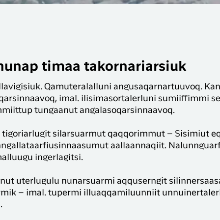
 nunap timaa takornariarsiuk
llavigisiuk. Qamuteralalluni angusaqarnartuuvoq. Ka
arsinnaavoq, imal. ilisimasortalerluni sumiiffimmi s
mmiittup tungaanut angalasoqarsinnaavoq.
 tigoriarlugit silarsuarmut qaqqorimmut – Sisimiut
ngallataarfiusinnaasumut aallaannaqiit. Nalunnguarf
lluugu ingerlagitsi.
nut uterlugulu nunarsuarmi aqquserngit silinnersaasa
rmik – imal. tupermi illuaqqamiluunniit unnuinertale
.