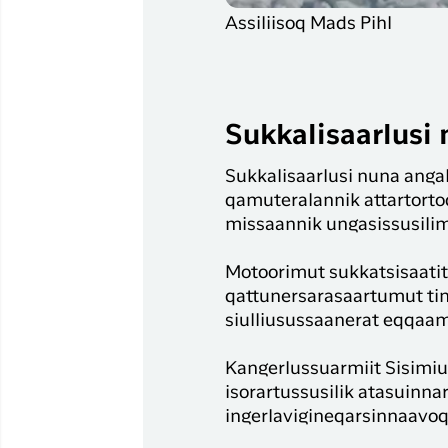
Assiliisoq Mads Pihl
Sukkalisaarlusi
Sukkalisaarlusi nuna anga
qamuteralannik attartortoq
missaannik ungasissusili
Motoorimut sukkatsisaatit
qattunersarasaartumut tin
siulliusussaanerat eqqaama
Kangerlussuarmiit Sisimiu
isorartussusilik atasuinna
ingerlavigineqarsinnaavoq