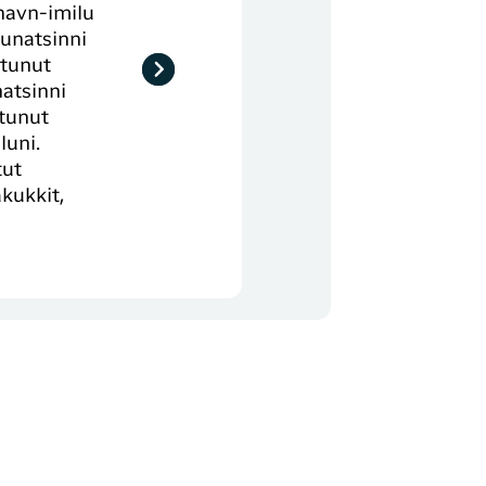
havn-imilu
nunatsinni
rtunut
atsinni
rtunut
luni.
tut
akukkit,