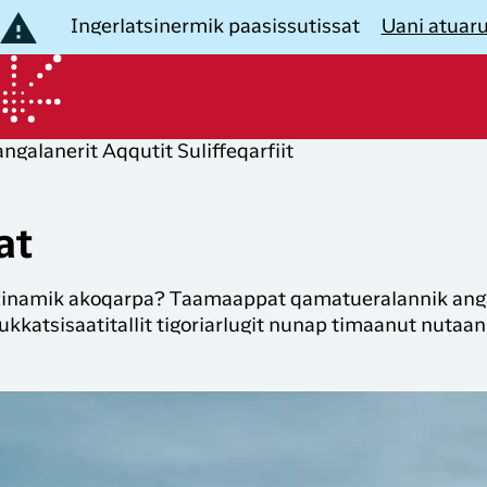
Ingerlatsinermik paasissutissat
Uani atuar
angalanerit
Aqqutit
Suliffeqarfiit
B
eqartut
aallit Nunaat
Nuannarineqartut
Nuannarin
igisassarsiorfigiuk
angallaviit
nunat
at
ussinissat
rnitassat
Nuummit
Timmisartu
zinamik akoqarpa? Taamaappat qamatueralannik angal
Københavnimut
Danmarki
katsisaatitallit tigoriarlugit nunap timaanut nutaanik
taatsimut angalanerit
ussinissat
Københavnimit
Timmisartu
Club Timmisa-
isigisassat
imut
Ilulissanut
Kalaallit 
mut
LIK
ussinissat
Københavnimit
Timmisartu
ilaasortanngori
Kangerlussuarmut
Tuluit Nun
unnittarfiit unnuinerillu
Club Timmisamut