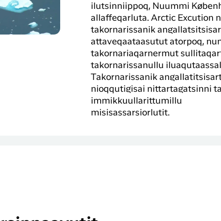
ilutsinniippoq, Nuummi Køben
allaffeqarluta. Arctic Excution 
takornarissanik angallatsitsisa
attaveqaataasutut atorpoq, nun
takornariaqarnermut sullitaqa
takornarissanullu iluaqutaassal
Takornarissanik angallatitsisar
nioqqutigisai nittartagatsinni t
immikkuullarittumillu
misisassarsiorlutit.