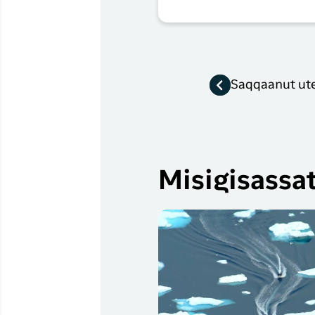
Saqqaanut ute
Misigisassa