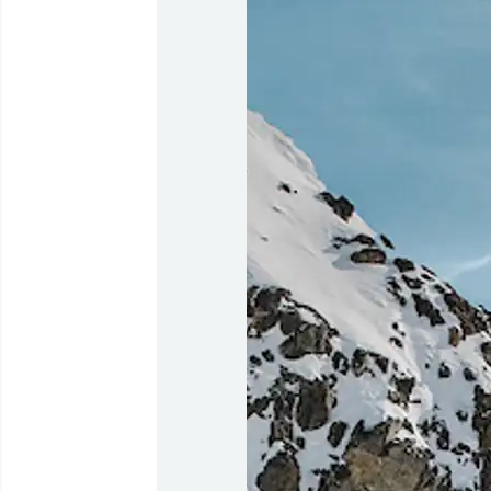
Timmisartu
Qaqortumu
Timmisartu
Kangerlus