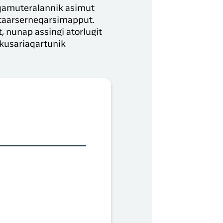
, qamuteralannik asimut
 taarserneqarsimapput.
, nunap assingi atorlugit
akusariaqartunik