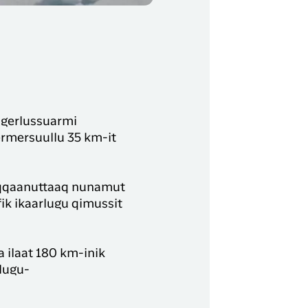
ngerlussuarmi
ermersuullu 35 km-it
 eqqaanuttaaq nunamut
ik ikaarlugu qimussit
 ilaat 180 km-inik
rlugu-