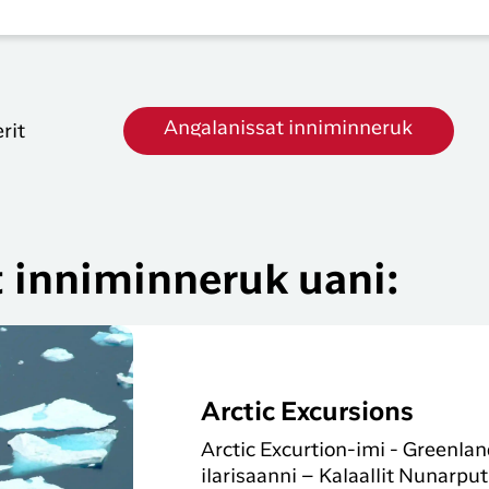
Angalanissat inniminneruk
rit
t inniminneruk uani:
Arctic Excursions
Arctic Excurtion-imi - Greenlan
ilarisaanni – Kalaallit Nunarput