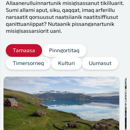
Allaanerulluinnartunik misigisassanut tikilluarit.
Sumi allami aput, siku, qaqqat, imaq arferillu
narsaatit qorsuusut naatsiianik naatitsiffiusut
qanittuaniippat? Nutaanik pissanganartunik
misigisassarsiorit uani.
Tamaasa
Pinngortitaq
Timersorneq
Kulturi
Uumasut