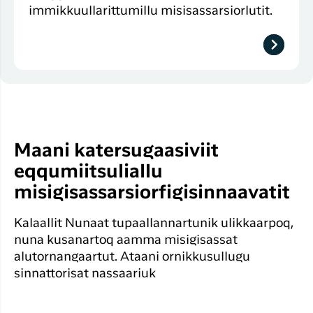
immikkuullarittumillu misisassarsiorlutit.
Maani katersugaasiviit
eqqumiitsuliallu
misigisassarsiorfigisinnaavatit
Kalaallit Nunaat tupaallannartunik ulikkaarpoq,
nuna kusanartoq aamma misigisassat
alutornangaartut. Ataani ornikkusullugu
sinnattorisat nassaariuk