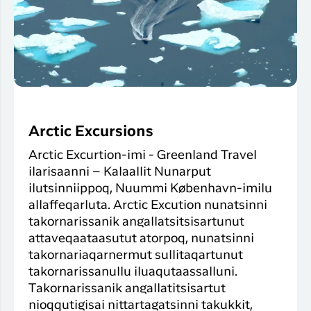
Arctic Excursions
Arctic Excurtion-imi - Greenland Travel
ilarisaanni – Kalaallit Nunarput
ilutsinniippoq, Nuummi København-imilu
allaffeqarluta. Arctic Excution nunatsinni
takornarissanik angallatsitsisartunut
attaveqaataasutut atorpoq, nunatsinni
takornariaqarnermut sullitaqartunut
takornarissanullu iluaqutaassalluni.
Takornarissanik angallatitsisartut
nioqqutigisai nittartagatsinni takukkit,