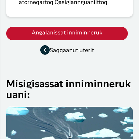
atorneqartoq Qasigiannguaniittoq.
Angalanissat inniminneruk
Saqqaanut uterit
Misigisassat inniminneruk
uani: