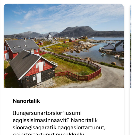
Nanortalik
Ilungersunartorsiorfiusumi
eqqissisimasinnaavit? Nanortalik
siooragisaqaratik qaqqasiortartunut,