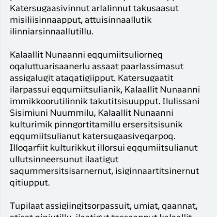
Katersugaasivinnut arlalinnut takusaasut
misiliisinnaapput, attuisinnaallutik
ilinniarsinnaallutillu.
Kalaallit Nunaanni eqqumiitsuliorneq
oqaluttuarisaanerlu assaat paarlassimasut
assigalugit ataqatigiipput. Katersugaatit
ilarpassui eqqumiitsulianik, Kalaallit Nunaanni
immikkoorutilinnik takutitsisuupput. Ilulissani
Sisimiuni Nuummilu, Kalaallit Nunaanni
kulturimik pinngortitamillu ersersitsisunik
eqqumiitsulianut katersugaasiveqarpoq.
Illoqarfiit kulturikkut illorsui eqqumiitsulianut
ullutsinneersunut ilaatigut
saqummersitsisarnernut, isiginnaartitsinernut
qitiupput.
Tupilaat assigiingitsorpassuit, umiat, qaannat,