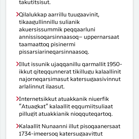
takutitsisut.
Qilalukkap aarrillu tuugaavinit,
tikaagullinnillu sulianik
akuersissummik peqqaarluni
annissisoqarsinnaasoq– uppernarsaat
taamaattoq pisinermi
pissarsiarineqarsinnaasoq.
Illut issunik ujaqqanillu qarmallit 1950-
ikkut qiteqqunnerat tikillugu kalaallinit
najorneqarsimasut katersugaasivinnut
arlalinnut ilaasut.
Internetsikkut atuakkanik niuerfik
”Atuagkat” kalaallit eqqumiitsuliaat
pillugit atuakkianik nioqquteqartoq.
Kalaallit Nunaanni illut pisoqaanersaat
1734-imeersoq katersugaavittut