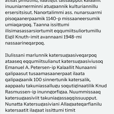
atisat piniutillu, ilaatigut tassaapput kalaallit
inuuniarnerminni atugaannik kulturiannillu
ersersitsisut. Nanortalimmi ass. nunarsuarmi
pisoqaanerpaamik 1140-p missaaneersumik
umiaqarpoq. Taanna issittumi
ilisimasassarsiortumit eqqumiitsuliortumillu
Eigil Knuth-imit avannaani 1948-mi
nassaarineqarpoq.
Ilulissani marlunnik katersugaasiveqarpoq
ataaseq eqqumiitsulianut katersugaasiviusoq
Emanuel A. Petersen-ip Kalaallit Nunaanni
qalipaasut tusaamasaanerpaat ilaata
qalipagaanik 100 sinnertunik katersalik,
aappaalu takuniassallugu soqutiginaatilik Knud
Rasmussen-ip inunngorfigaa. Nuummissaaq
katersugaasiviit takuniagassaqqissuupput.
Nunatta Katersugasiviani Allagaateqarfianilu
katersaatit ilagaat issittumi timit