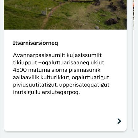
Itsarnisarsiorneq
Avannarpasissumiit kujasissumiit
tikiupput –oqaluttuarisaaneq ukiut
4500 matuma siorna pisimasunik
aallaavilik kulturikkut, oqaluttuatigut
piviusuutitatigut, upperisatoqqatigut
inutsigullu ersiuteqarpoq.