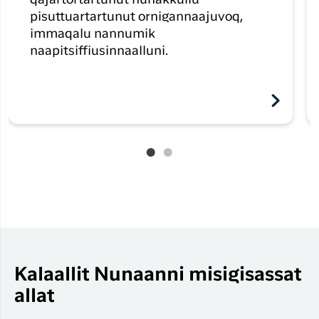
qajartortartunut nunakkullu
pisuttuartartunut ornigannaajuvoq,
immaqalu nannumik
naapitsiffiusinnaalluni.
Kalaallit Nunaanni misigisassat
allat