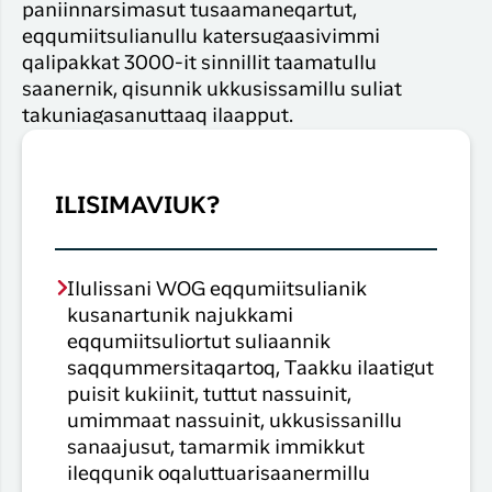
paniinnarsimasut tusaamaneqartut,
eqqumiitsulianullu katersugaasivimmi
qalipakkat 3000-it sinnillit taamatullu
saanernik, qisunnik ukkusissamillu suliat
takuniagasanuttaaq ilaapput.
ILISIMAVIUK?
Ilulissani WOG eqqumiitsulianik
kusanartunik najukkami
eqqumiitsuliortut suliaannik
saqqummersitaqartoq, Taakku ilaatigut
puisit kukiinit, tuttut nassuinit,
umimmaat nassuinit, ukkusissanillu
sanaajusut, tamarmik immikkut
ileqqunik oqaluttuarisaanermillu