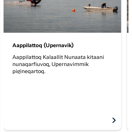
Aappilattoq (Upernavik)
Aappilattoq Kalaallit Nunaata kitaani
nunaqarfiuvoq, Upernavimmik
pigineqartoq.