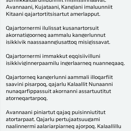
sumiikkaluaruilluunniit misilissinnaavat.
Avannaani, Kujataani, Kangiani imaluunniit
Kitaani qajartortitsisartut amerlapput.
Qajartornermi ilulissat kusanartorsuit
akornatigoorneq aammalu kangerlunnut
isikkivik naassaanngiusattoq misigissavat.
Qajartornermi immakkut eqqisiivilluni
isikkiviginnerpaamilu ingerlaarneq nuanneqaaq.
Qajartorneq kangerlunni aammali illoqarfiit
saavini pisarpoq, qajarlu Kalaallit Nunaanni
nunaqarfippassuit akornanni assartuutitut
atorneqartarpoq.
Avannaani piniartut qajaq puisinniutitut
atortarpaat. Qajarlu pertujaatsuugami
naalinnermi aalariarpiarneq ajorpoq. Kalaallillu