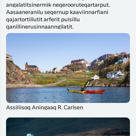
angalatitsinermik neqerooruteqartarput.
Aasaaneranilu seqernup kaaviinnarfiani
qajartortillutit arferit puisillu
qanillinerusinnaanngilatit.
Assiliisoq Aningaaq R. Carlsen