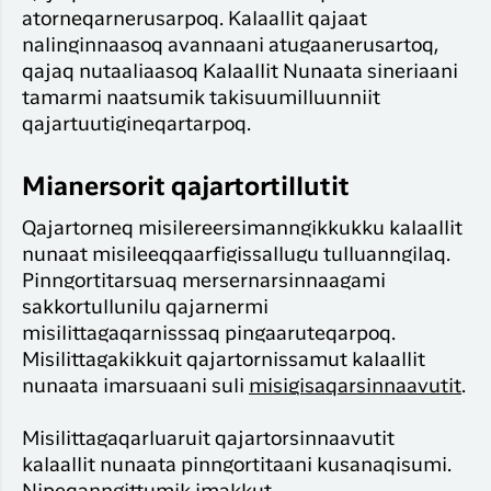
atorneqarnerusarpoq. Kalaallit qajaat
nalinginnaasoq avannaani atugaanerusartoq,
qajaq nutaaliaasoq Kalaallit Nunaata sineriaani
tamarmi naatsumik takisuumilluunniit
qajartuutigineqartarpoq.
Mianersorit qajartortillutit
Qajartorneq misilereersimanngikkukku kalaallit
nunaat misileeqqaarfigissallugu tulluanngilaq.
Pinngortitarsuaq mersernarsinnaagami
sakkortullunilu qajarnermi
misilittagaqarnisssaq pingaaruteqarpoq.
Misilittagakikkuit qajartornissamut kalaallit
nunaata imarsuaani suli
misigisaqarsinnaavutit
.
Misilittagaqarluaruit qajartorsinnaavutit
kalaallit nunaata pinngortitaani kusanaqisumi.