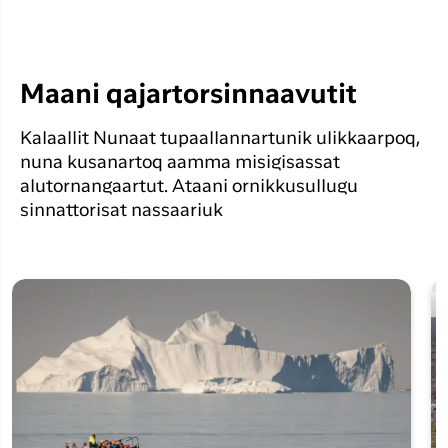
Maani qajartorsinnaavutit
Kalaallit Nunaat tupaallannartunik ulikkaarpoq,
nuna kusanartoq aamma misigisassat
alutornangaartut. Ataani ornikkusullugu
sinnattorisat nassaariuk