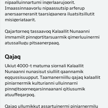
nipaalluinnartumi ingerlaarujoorit.
Imaassinnaavorlu nipaassutsip arferup
anersaarneranit taarsigaanera iluatsitsillutit
misigeriataarit.
Qajartorneq tassaavoq Kalaallit Nunaanni
immamiit pinngortitarsuarmik qimerluuinermi
atussallugu pitsaanerpaaq.
Qajaq
Ukiut 4000-t matuma siornali Kalaallit
Nunaanni nunasisut siulliit qaannamik
eqqussisuupput. Taamanerniillu qajaq kalaallit
piniarnermik kulturianni ulluinnarni
pinngitsoorneqarsinnaanani qitiusumik
atuuffeqarpoq.
Qajaq ullumikkut assartuinermi piniarnermilu