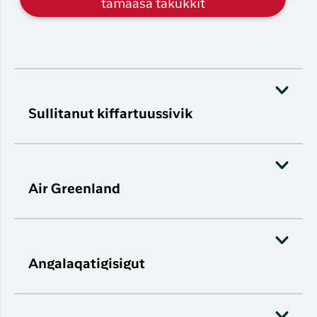
tamaasa takukkit
Sullitanut kiffartuussivik
Air Greenland
Angalaqatigisigut