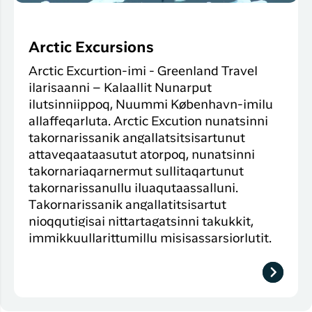
Arctic Excursions
Arctic Excurtion-imi - Greenland Travel
ilarisaanni – Kalaallit Nunarput
ilutsinniippoq, Nuummi København-imilu
allaffeqarluta. Arctic Excution nunatsinni
takornarissanik angallatsitsisartunut
attaveqaataasutut atorpoq, nunatsinni
takornariaqarnermut sullitaqartunut
takornarissanullu iluaqutaassalluni.
Takornarissanik angallatitsisartut
nioqqutigisai nittartagatsinni takukkit,
immikkuullarittumillu misisassarsiorlutit.