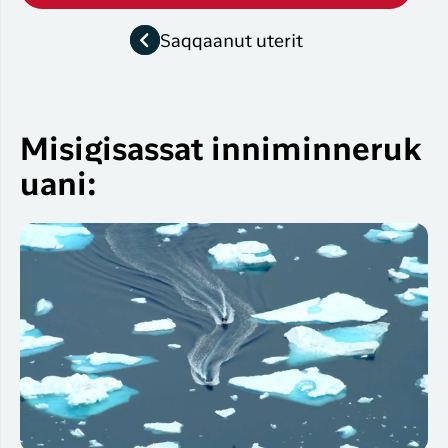
Saqqaanut uterit
Misigisassat inniminneruk
uani: