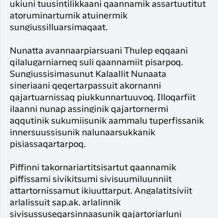
ukiuni tuusintilikkaani qaannamik assartuutitut
atoruminartumik atuinermik
sungiussilluarsimaqaat.
Nunatta avannaarpiarsuani Thulep eqqaani
qilalugarniarneq suli qaannamiit pisarpoq.
Sungiussisimasunut Kalaallit Nunaata
sineriaani qeqertarpassuit akornanni
qajartuarnissaq piukkunnartuuvoq. Illoqarfiit
ilaanni nunap assinginik qajartornermi
aqqutinik sukumiisunik aammalu tuperfissanik
innersuussisunik nalunaarsukkanik
pisiassaqartarpoq.
Piffinni takornariartitsisartut qaannamik
piffissami sivikitsumi sivisuumiluunniit
attartornissamut ikiuuttarput. Angalatitsiviit
arlalissuit sap.ak. arlalinnik
sivisussuseqarsinnaasunik qajartoriarluni