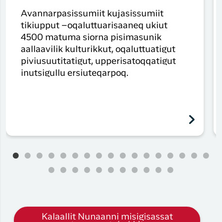
Avannarpasissumiit kujasissumiit
tikiupput –oqaluttuarisaaneq ukiut
4500 matuma siorna pisimasunik
aallaavilik kulturikkut, oqaluttuatigut
piviusuutitatigut, upperisatoqqatigut
inutsigullu ersiuteqarpoq.
Kalaallit Nunaanni misigisassat