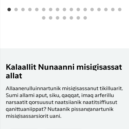
Kalaallit Nunaanni misigisassat
allat
Allaanerulluinnartunik misigisassanut tikilluarit.
Sumi allami aput, siku, qaqqat, imaq arferillu
narsaatit qorsuusut naatsiianik naatitsiffiusut
qanittuaniippat? Nutaanik pissanganartunik
misigisassarsiorit uani.