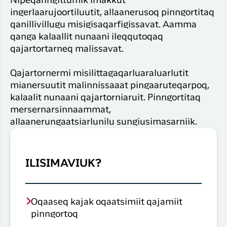
Nipeqanngittumik imakkut
ingerlaarujoortiluutit, allaanerusoq pinngortitaq
qanillivillugu misigisaqarfigissavat. Aamma
qanga kalaallit nunaani ileqqutoqaq
qajartortarneq malissavat.
Qajartornermi misilittagaqarluaraluarlutit
mianersuutit malinnissaaat pingaaruteqarpoq,
kalaalit nunaani qajartorniaruit. Pinngortitaq
mersernarsinnaammat,
allaanerungaatsiarlunilu sungiusimasarniik.
ILISIMAVIUK?
Oqaaseq kajak oqaatsimiit qajamiit
pinngortoq