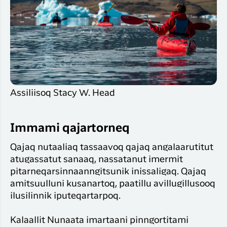
Assiliisoq Stacy W. Head
Immami qajartorneq
Qajaq nutaaliaq tassaavoq qajaq angalaarutitut
atugassatut sanaaq, nassatanut imermit
pitarneqarsinnaanngitsunik inissaligaq. Qajaq
amitsuulluni kusanartoq, paatillu avillugillusooq
ilusilinnik iputeqartarpoq.
Kalaallit Nunaata imartaani pinngortitami