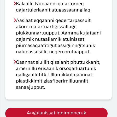
Kalaallit Nunaanni qajartorneq
qajartulerlaanit atugassaanngilaq
Aasiaat eqqaanni qeqertarpassuit
akorni qajartuarfigissallugit
piukkunnartuupput. Aamma kujataani
qajamik nutaaliamik atuinissat
piumasaqaatitigut assigiinngitsunik
nalunassusillit neqeroorutaapput.
Qaannat siulliit qissianit pituttukkanit,
amernillu erisaanik orsoqarluartunik
qalligaallutitk. Ullumikkut qaannat
plastikkimit glasfiberimilluunniit
sanaajupput.
Angalanissat inniminneruk