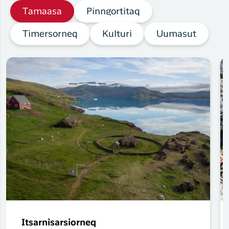
Tamaasa
Pinngortitaq
Timersorneq
Kulturi
Uumasut
Itsarnisarsiorneq