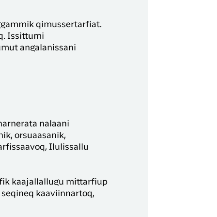
ggammik qimussertarfiat.
. Issittumi
umut angalanissani
narnerata nalaani
ik, orsuaasanik,
fissaavoq, Ilulissallu
ik kaajallallugu mittarfiup
 seqineq kaaviinnartoq,