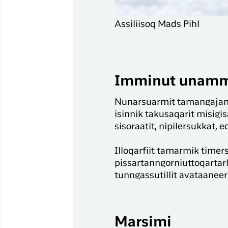
Assiliisoq Mads Pihl
Imminut unammi
Nunarsuarmit tamangajammi
isinnik takusaqarit misigis
sisoraatit, nipilersukkat,
Illoqarfiit tamarmik timer
pissartanngorniuttoqartarl
tunngassutillit avataaneer
Marsimi