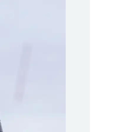
qaffatsigut
y Profil
ilmeld dig gratis Club Timmisa og få en masse
ksklusive fordele. Læs mere om klubben
her.
k-
Tilmeld dig Club Timmisa