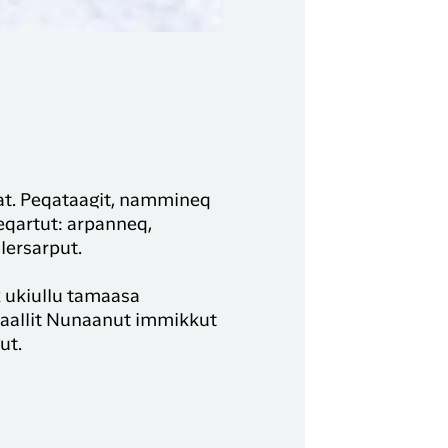
lat. Peqataagit, nammineq
neqartut: arpanneq,
lersarput.
k ukiullu tamaasa
alaallit Nunaanut immikkut
ut.