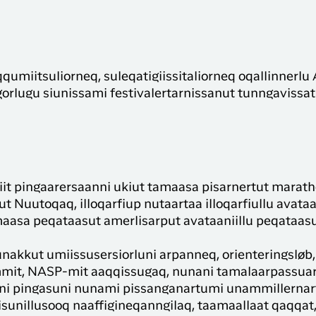
qumiitsuliorneq, suleqatigiissitaliorneq oqallinnerlu
orlugu siunissami festivalertarnissanut tunngavissa
fiit pingaarersaanni ukiut tamaasa pisarnertut marat
t Nuutoqaq, illoqarfiup nutaartaa illoqarfiullu avataa
maasa peqataasut amerlisarput avataaniillu peqataasu
kkut umiissusersiorluni arpanneq, orienteringsløb, 
mmit, NASP-mit aaqqissugaq, nunani tamalaarpassua
luni pingasuni nunami pissanganartumi unammillerna
iisunillusooq naaffigineqanngilaq, taamaallaat qaqqa