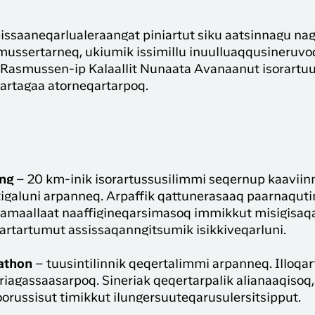
issaaneqarlualeraangat piniartut siku aatsinnagu na
mussertarneq, ukiumik issimillu inuulluaqqusineruvoq
 Rasmussen-ip Kalaallit Nunaata Avanaanut isorartu
sartagaa atorneqartarpoq.
ing
– 20 km-inik isorartussusilimmi seqernup kaaviin
igaluni arpanneq. Arpaffik qattunerasaaq paarnaqutin
taamaallaat naaffigineqarsimasoq immikkut misigisaqar
artartumut assissaqanngitsumik isikkiveqarluni.
athon
– tuusintilinnik qeqertalimmi arpanneq. Illoqarf
iagassaasarpoq. Sineriak qeqertarpalik alianaaqisoq,
moorussisut timikkut ilungersuuteqarusulersitsipput.