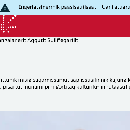
Ingerlatsinermik paasissutissat
Uani atuar
angalanerit
Aqqutit
Suliffeqarfiit
B
eqartut
aallit Nunaat
Nuannarineqartut
Nuannarin
igisassarsiorfigiuk
angallaviit
nunat
ussinissat
rnitassat
Nuummit
Timmisartu
ittunik misigisaqarnissamut sapiissusilinnik kajungil
Københavnimut
Danmarki
 pisartut, nunami pinngortitaq kulturilu- innutaasut p
taatsimut angalanerit
ussinissat
Københavnimit
Timmisartu
Club Timmisa-
isigisassat
imut
Ilulissanut
Kalaallit 
mut
LIK
ussinissat
Københavnimit
Timmisartu
ilaasortanngori
Kangerlussuarmut
Tuluit Nun
unnittarfiit unnuinerillu
Club Timmisamut