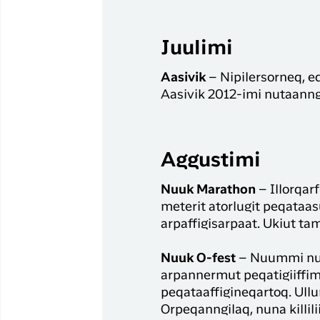
Juulimi
Aasivik
– Nipilersorneq, eq
Aasivik 2012-imi nutaanng
Aggustimi
Nuuk Marathon
– Illorqar
meterit atorlugit peqataasu
arpaffigisarpaat. Ukiut ta
Nuuk O-fest
– Nuummi nuna
arpannermut peqatigiiffi
peqataaffigineqartoq. Ul
Orpeqanngilaq, nuna killil