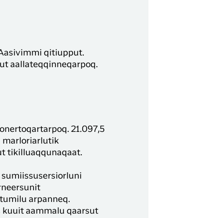
 Aasivimmi qitiupput.
tut aallateqqinneqarpoq.
honertoqartarpoq. 21.097,5
 marloriarlutik
t tikilluaqqunaqaat.
sumiissusersiorluni
rneersunit
rtumilu arpanneq.
t, kuuit aammalu qaarsut