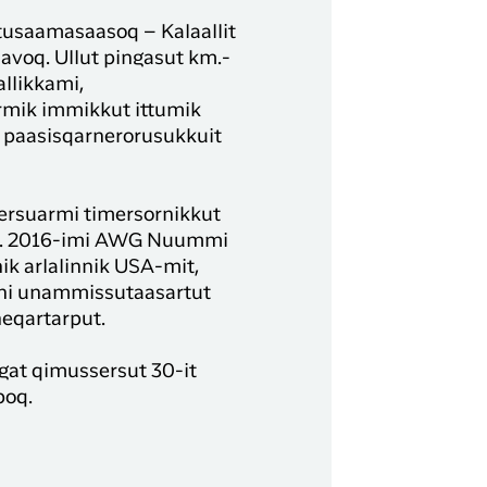
tusaamasaasoq – Kalaallit
voq. Ullut pingasut km.-
llikkami,
rmik immikkut ittumik
e paasisqarnerorusukkuit
ersuarmi timersornikkut
poq. 2016-imi AWG Nuummi
k arlalinnik USA-mit,
ani unammissutaasartut
neqartarput.
at qimussersut 30-it
poq.