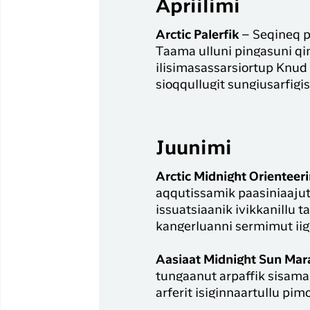
Apriilimi
Arctic Palerfik
– Seqineq p
Taama ulluni pingasuni qi
ilisimasassarsiortup Knud
sioqqullugit sungiusarfigi
Juunimi
Arctic Midnight Orienteer
aqqutissamik paasiniaajut
issuatsiaanik ivikkanillu 
kangerluanni sermimut iig
Aasiaat Midnight Sun Mar
tungaanut arpaffik sisamar
arferit isiginnaartullu pi