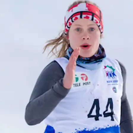
ussinissat
Sisimiunit
ilaasortaaguit angalaninni
N
t
Københavnimut
pisariaqartitatit tamaasa
pisinnaavatit. App-imi
T
ussinissat
Københavnimit
toqqaannartumik
e
suarmut
Qaqortumut
angalanissanik
malinnaasinnaavutit, chec
in-ersinnaavutit
boardingkortillu
takusinnaassallugu.