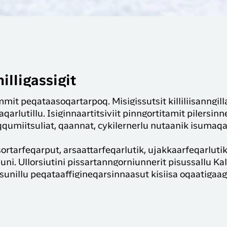
lligassigit
t peqataasoqartarpoq. Misigissutsit killiliisanngil
aqarlutillu. Isiginnaartitsiviit pinngortitamit pilersin
 eqqumiitsuliat, qaannat, cykilernerlu nutaanik isumaqa
sortarfeqarput, arsaattarfeqarlutik, ujakkaarfeqarluti
uni. Ullorsiutini pissartanngorniunnerit pisussallu K
sunillu peqataaffigineqarsinnaasut kisiisa oqaatigaag