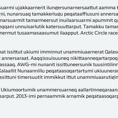
uarmi ujakkaarnerit ilungersunarnersaattut aamma 
i, nunarsuaq tamakkerlugu peqataaffiusuni annersaa
t nunarsuarmit tamarmeersut inuilaarsuarmi apummit qa
qqani unnuisarlutik katersuuttarput. Tamakku tama
nnermut tusaamasaasumut ilaapput. Arctic Circle rac
nat issittut ukiumi imminnut unammiuaarnerat Qalas
sut annersaraat. Aaqqissuisuuneq nikittaanneqartar
ssaaq. AWG-mi nunanit issittuneersunik tuusintilinni
Kalaallit Nunaannillu peqataasoqartartumi ukiuuner
issittuni timersuutit immikkut ittut unammiuaarutigi
 Ukiumoortumik unammersuarneq aallartinneqaraang
aasarput. 2013-imi pernaammik arnamik peqataasoqar