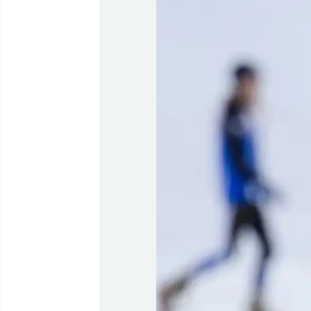
Timmisartu
Qaqortumu
Timmisartu
Kangerlus