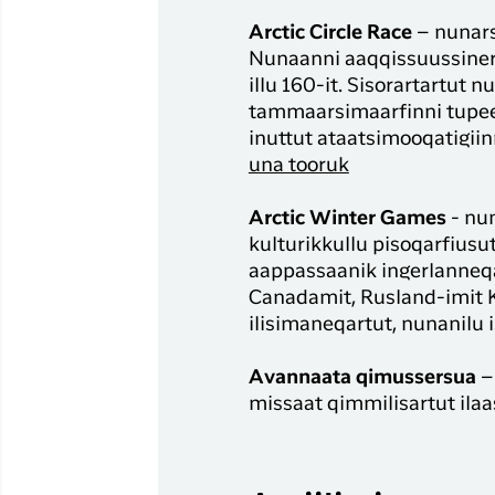
Arctic Circle Race
– nunars
Nunaanni aaqqissuussinern
illu 160-it. Sisorartartu
tammaarsimaarfinni tupee
inuttut ataatsimooqatigii
una tooruk
Arctic Winter Games
- nu
kulturikkullu pisoqarfiu
aappassaanik ingerlanneqa
Canadamit, Rusland-imit 
ilisimaneqartut, nunanilu 
Avannaata qimussersua
–
missaat qimmilisartut il