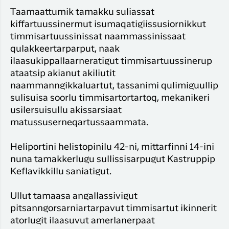
Taamaattumik tamakku suliassat
kiffartuussinermut isumaqatigiissusiornikkut
timmisartuussinissat naammassinissaat
qulakkeertarparput, naak
ilaasukippallaarneratigut timmisartuussinerup
ataatsip akianut akiliutit
naammanngikkaluartut, tassanimi qulimiguullip
sulisuisa soorlu timmisartortartoq, mekanikeri
usilersuisullu akissarsiaat
matussuserneqartussaammata.
Heliportini helistopinilu 42-ni, mittarfinni 14-ini
nuna tamakkerlugu sullissisarpugut Kastruppip
Keflavikkillu saniatigut.
Ullut tamaasa angallassivigut
pitsanngorsarniartarpavut timmisartut ikinnerit
atorlugit ilaasuvut amerlanerpaat