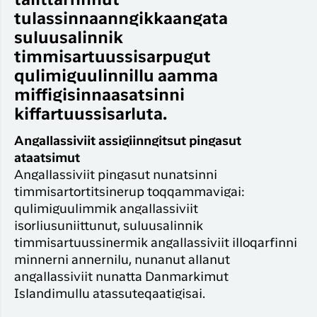
talittarfinnut
Timmisa
Suliffimmit
unnuinerillu
tulassinnaanngikkaangata
Qaqort
angalanerit
Har du glemt din adgangskode?
suluusalinnik
Timmisa
timmisartuussisarpugut
Kanger
Ny Profil
qulimiguulinnillu aamma
miffigisinnaasatsinni
Tilmeld dig gratis Club Timmisa og få en
kiffartuussisarluta.
masse eksklusive fordele. Læs mere om
klubben
her.
Angallassiviit assigiinngitsut pingasut
ataatsimut
Tilmeld dig Club Timmisa
Angallassiviit pingasut nunatsinni
timmisartortitsinerup toqqammavigai:
qulimiguulimmik angallassiviit
isorliusuniittunut, suluusalinnik
timmisartuussinermik angallassiviit illoqarfinni
minnerni annernilu, nunanut allanut
angallassiviit nunatta Danmarkimut
Islandimullu atassuteqaatigisai.