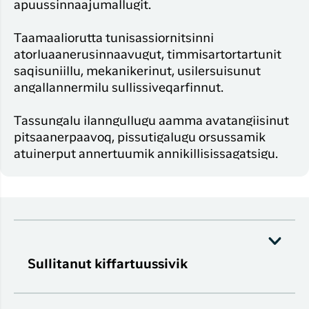
apuussinnaajumallugit.
Taamaaliorutta tunisassiornitsinni
atorluaanerusinnaavugut, timmisartortartunit
saqisuniillu, mekanikerinut, usilersuisunut
angallannermilu sullissiveqarfinnut.
Tassungalu ilanngullugu aamma avatangiisinut
pitsaanerpaavoq, pissutigalugu orsussamik
atuinerput annertuumik annikillisissagatsigu.
Sullitanut kiffartuussivik