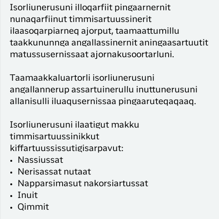
Isorliunerusuni illoqarfiit pingaarnernit
nunaqarfiinut timmisartuussinerit
ilaasoqarpiarneq ajorput, taamaattumillu
taakkununnga angallassinernit aningaasartuutit
matussusernissaat ajornakusoortarluni.
Taamaakkaluartorli isorliunerusuni
angallannerup assartuinerullu inuttunerusuni
allanisulli iluaqusernissaa pingaaruteqaqaaq.
Isorliunerusuni ilaatigut makku
timmisartuussinikkut
kiffartuussissutigisarpavut:
Nassiussat
Nerisassat nutaat
Napparsimasut nakorsiartussat
Inuit
Qimmit