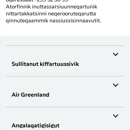
oqarasuaat +299 32 30 99
Atorfinnik inuttassarsiuunneqartunik
nittartakkatsinni neqerooruteqarutta
qinnuteqaammik nassiussisinnaavutit.
Sullitanut kiffartuussivik
Air Greenland
Angalaqatigisigut