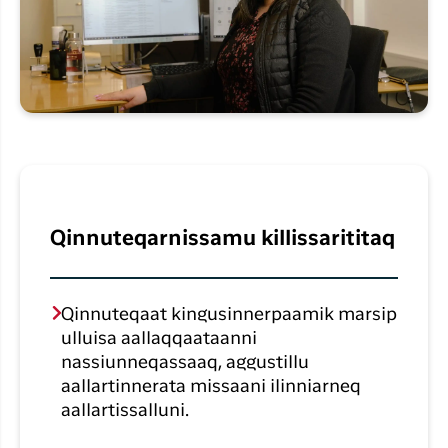
Qinnuteqarnissamu killissarititaq
Qinnuteqaat kingusinnerpaamik marsip
ulluisa aallaqqaataanni
nassiunneqassaaq, aggustillu
aallartinnerata missaani ilinniarneq
aallartissalluni.