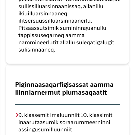
sullissilluarsinnaanissaq, allanillu
ikiuilluarsinnaaneq
ilitsersuussilluarsinnaanerlu.
Pitsaassutsimik sumininnguanullu
tappissuseqarneq aamma
nammineerlutit allallu suleqatigalugit
sulisinnaaneq.
Piginnaasaqarfigisassat aamma
ilinniarnermut piumasaqaatit
9. klassemit imaluunniit 10. klassimit
inaarutaasumik soraarummeerninni
assingusumilluunniit