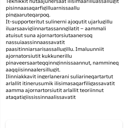
Timmisa
Teknikkit nutaajunersaat ilisimaarilluassallugit
Suliffimmit
unnuinerillu
Qaqort
pisinnaasaqarfigilluarnissaallu
angalanerit
Har du glemt din adgangskode?
pingaaruteqarpoq.
Timmisa
It-supporteritut sulinerni ajoqutit ujarlugillu
Kanger
iluarsaavigiinnartassanngilatit – aammali
Ny Profil
atuisut suna ajornartorsiutaanersoq
Tilmeld dig gratis Club Timmisa og få en
nassuiaassinnaassavatit
masse eksklusive fordele. Læs mere om
paasitinniarsarisassallugillu. Imaluunniit
klubben
her.
ajornatorsiutit kukkunerillu
pinaveersaarteqqinnginnissaannut, nammineq
Tilmeld dig Club Timmisa
aaqqiisinnaalersillugit.
Ilinniakkavit ingerlanerani suliarineqartartut
arlallit itinerusumik ilisimasaqarfiligassavatit
aamma ajornartorsiutit arlallit teoriinnut
ataqatigiississinnaalissavatit