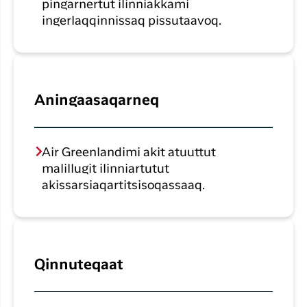
pingarnertut ilinniakkami
ingerlaqqinnissaq pissutaavoq.
Aningaasaqarneq
Air Greenlandimi akit atuuttut
malillugit ilinniartutut
akissarsiaqartitsisoqassaaq.
Qinnuteqaat