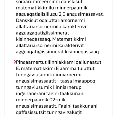
soraarummeerninni danskisut
matematikkimilu minnerpaamik
agguaqatigiisillugu 2,0 angusimassavat.
Danskisut oqaluttariarsornermi
allattariarsornermilu karakterivit
agguagaqatigiissinnerat
kisinneqassaaq. Matematikkimi
allattariarsornermi karakterivit
agguaqatigiissinnerat kisinneqassaaq.
Pingaarnertut ilinniakkami qallunaatut
E, matematikkimi E aamma tuluttut
tunngaviusumik ilinniarnermi
angusisimassaatit - tassa imaappoq
tunngaviusumik ilinniarnerup
ingerlanerani fagini taakkunani
minnerpaamik 02-mik
angusisimassaatit. Fagini taakkunani
qaffasissutsit tunngavigalugit