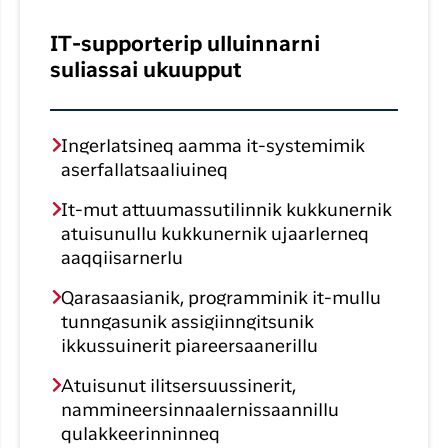
IT-supporterip ulluinnarni
suliassai ukuupput
Ingerlatsineq aamma it-systemimik
aserfallatsaaliuineq
It-mut attuumassutilinnik kukkunernik
atuisunullu kukkunernik ujaarlerneq
aaqqiisarnerlu
Qarasaasianik, programminik it-mullu
tunngasunik assigiinngitsunik
ikkussuinerit piareersaanerillu
Atuisunut ilitsersuussinerit,
nammineersinnaalernissaannillu
qulakkeerinninneq