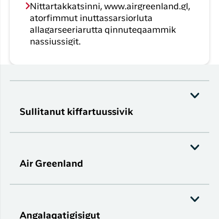
Nittartakkatsinni, www.airgreenland.gl,
atorfimmut inuttassarsiorluta
allagarseeriarutta qinnuteqaammik
nassiussigit.
Sullitanut kiffartuussivik
Air Greenland
Angalaqatigisigut