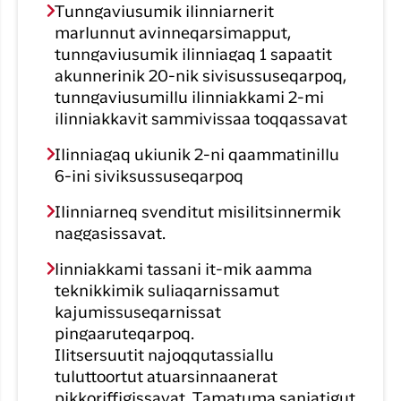
Tunngaviusumik ilinniarnerit
marlunnut avinneqarsimapput,
tunngaviusumik ilinniagaq 1 sapaatit
akunnerinik 20-nik sivisussuseqarpoq,
tunngaviusumillu ilinniakkami 2-mi
ilinniakkavit sammivissaa toqqassavat
Ilinniagaq ukiunik 2-ni qaammatinillu
6-ini siviksussuseqarpoq
Ilinniarneq svenditut misilitsinnermik
naggasissavat.
linniakkami tassani it-mik aamma
teknikkimik suliaqarnissamut
kajumissuseqarnissat
pingaaruteqarpoq.
Ilitsersuutit najoqqutassiallu
tuluttoortut atuarsinnaanerat
pikkoriffigissavat. Tamatuma saniatigut