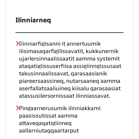
Ilinniarneq
Ilinniarfigisanni it annertuumik
ilisimasaqarfigilissavatit, kukkunernik
ujarlersinnaalissaatit aamma systemit
ataqatigiissuserfiisa assigiinngissusaat
takusinnaalissavat, qarasaasianik
piareersaassineq, nutarsaaneq aamma
aserfallatsaaliuineq kiisalu qarasaasiat
atassusilersornissaat ilinniassavat.
Pingaarnerusumik ilinniakkami
paasissutissat aamma
attaveqaqatigiinneq
aallarniutaqqaartarput