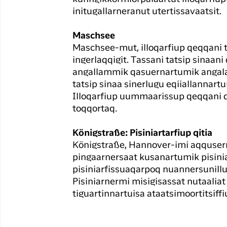
initugallarneranut utertissavaatsit.
Maschsee
Maschsee-mut, illoqarfiup qeqqani 
ingerlaqqigit. Tassani tatsip sinaan
angallammik qasuernartumik angalaa
tatsip sinaa sinerlugu eqiiallannart
Illoqarfiup uummaarissup qeqqani 
toqqortaq.
Königstraße: Pisiniartarfiup qitia
Königstraße, Hannover-imi aqquserni
pingaarnersaat kusanartumik pisini
pisiniarfissuaqarpoq nuannersunillu 
Pisiniarnermi misigisassat nutaaliat
tiguartinnartuisa ataatsimoortitsiffi