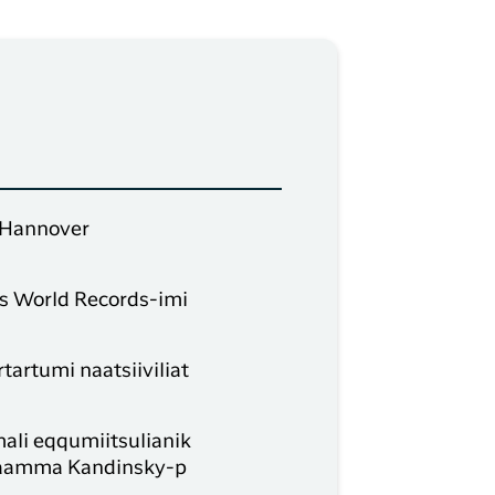
, Hannover
ss World Records-imi
artumi naatsiiviliat
li eqqumiitsulianik
p aamma Kandinsky-p