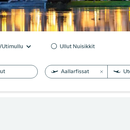
ussinissat
Sisimiunit
ilaasortaaguit angalaninni
N
t
Københavnimut
pisariaqartitatit tamaasa
pisinnaavatit. App-imi
T
ussinissat
Københavnimit
toqqaannartumik
e
suarmut
Qaqortumut
angalanissanik
malinnaasinnaavutit, chec
in-ersinnaavutit
boardingkortillu
/Utimullu
Ullut Nuisikkit
takusinnaassallugu.
Aallarfissat
Ut