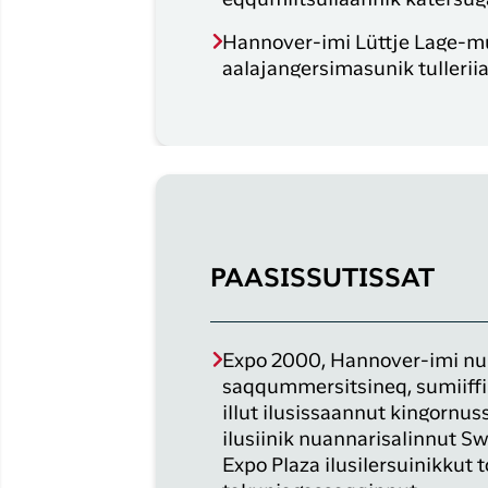
Hannover-imi Lüttje Lage-mut
aalajangersimasunik tullerii
PAASISSUTISSAT
Expo 2000, Hannover-imi n
saqqummersitsineq, sumiiff
illut ilusissaannut kingornuss
ilusiinik nuannarisalinnut S
Expo Plaza ilusilersuinikkut t