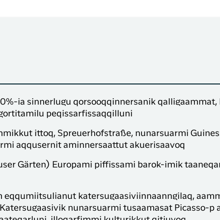
 50%-ia sinnerlugu qorsooqqinnersanik qalligaammat
ortitamilu peqissarfissaqqilluni
mmikkut ittoq, Spreuerhofstraße, nunarsuarmi Guine
rmi aqqusernit aminnersaattut akuerisaavoq
ser Gärten) Europami piffissami barok-imik taaneqart
eqqumiitsulianut katersugaasiviinnaanngilaq, aamma
q. Katersugaasivik nunarsuarmi tusaamasat Picasso-
ateqarluni, illoqarfimmi kulturikkut qitiuvoq