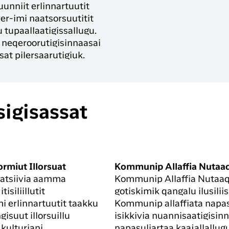
uunniit erlinnartuutit
r-imi naatsorsuutitit
tupaallaatigissallugu.
u neqeroorutigisinnaasai
at pilersaarutigiuk.
igisassat
rmiut Illorsuat
Kommunip Allaffia Nutaa
aatsiivia aamma
Kommunip Allaffia Nutaaq, 
siliillutit
gotiskimik qangalu ilusili
i erlinnartuutit taakku
Kommunip allaffiata napasu
isuut illorsuillu
isikkivia nuannisaatigisin
kulturiani
napasuliartaa kaajallallugu