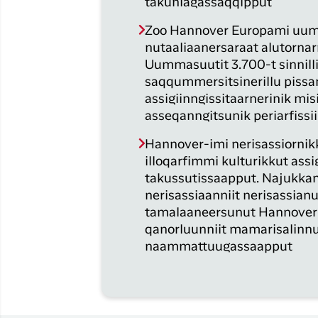
takuniagassaqqipput
Zoo Hannover Europami uum
nutaaliaanersaraat alutornar
Uummasuutit 3.700-t sinnilli
saqqummersitsinerillu piss
assigiinngissitaarnerinik mi
asseqanngitsunik periarfissi
Hannover-imi nerisassiornik
illoqarfimmi kulturikkut ass
takussutissaapput. Najukkam
nerisassiaanniit nerisassian
tamalaaneersunut Hannover-i
qanorluunniit mamarisalinn
naammattuugassaapput