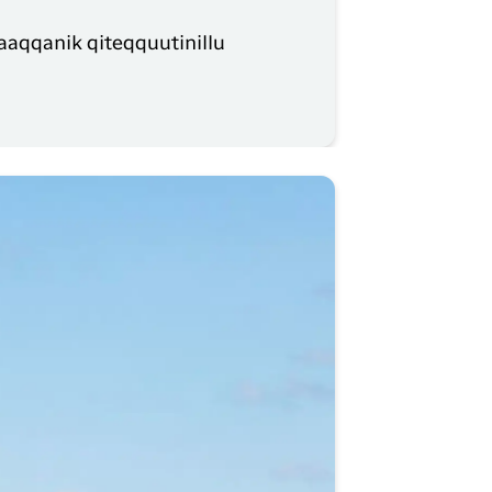
aaqqanik qiteqquutinillu