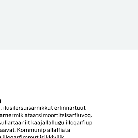
q
ilusilersuisarnikkut erlinnartuut
isarnermik ataatsimoortitsisarfiuvoq.
liartaaniit kaajallallugu illoqarfiup
naavat. Kommunip allaffiata
 illoqarfimmut isikkivilik