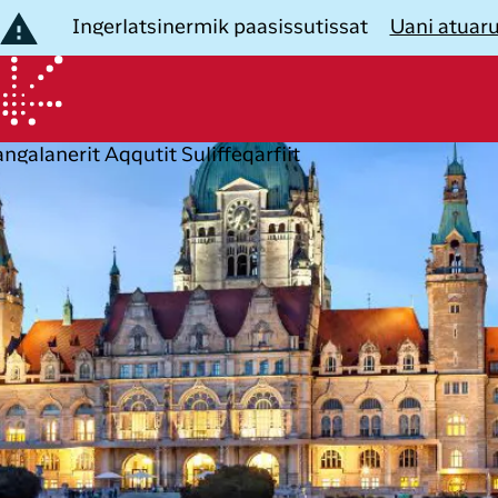
Ingerlatsinermik paasissutissat
Uani atuar
angalanerit
Aqqutit
Suliffeqarfiit
B
eqartut
aallit Nunaat
Nuannarineqartut
Nuannarin
igisassarsiorfigiuk
angallaviit
nunat
ussinissat
rnitassat
Nuummit
Timmisartu
Københavnimut
Danmarki
taatsimut angalanerit
ussinissat
Københavnimit
Timmisartu
Club Timmisa-
isigisassat
imut
Ilulissanut
Kalaallit 
mut
LIK
ussinissat
Københavnimit
Timmisartu
ilaasortanngori
Kangerlussuarmut
Tuluit Nun
unnittarfiit unnuinerillu
Club Timmisamut