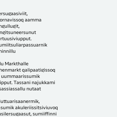
rsugaasiviit,
tornavissoq aamma
gullugit,
inngitsuneersunut
nartuusiviupput.
umiitsuliarpassuarnik
innillu
rlu Markthalle
enmarkt qalipaatigissoq
ik uummaarissumik
iipput. Tassani najukkami
sassiassallu nutaat
luttuarisaanermik,
asumik akuleriissitsiviuvoq
usilersugaasut, sumiiffinni