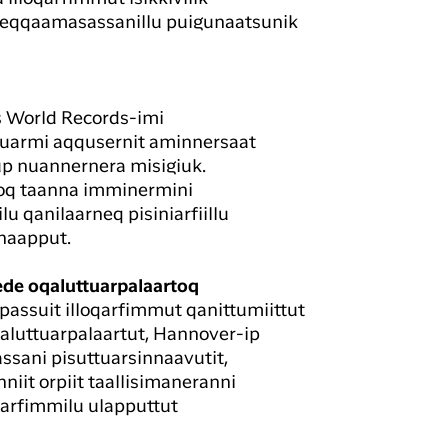
t, eqqaamasassanillu puigunaatsunik
s World Records-imi
suarmi aqqusernit aminnersaat
iup nuannernera misigiuk.
soq taanna imminermini
u qanilaarneq pisiniarfiillu
naapput.
ede oqaluttuarpalaartoq
passuit illoqarfimmut qanittumiittut
qaluttuarpalaartut, Hannover-ip
ssani pisuttuarsinnaavutit,
niit orpiit taallisimaneranni
qarfimmilu ulapputtut