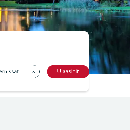
qaffatsigut
y Profil
ilmeld dig gratis Club Timmisa og få en masse
ksklusive fordele. Læs mere om klubben
her.
k-
Tilmeld dig Club Timmisa
ernissat
Ujaasigit