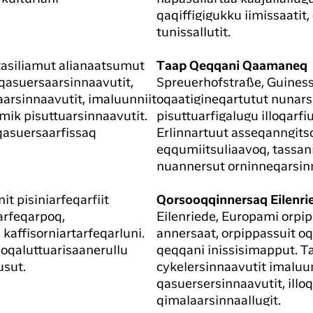
qaqiffigigukku iimissaati
tunissallutit.
tasiliamut alianaatsumut
Taap Qeqqani Qaamaneq
i qasuersaarsinnaavutit,
Spreuerhofstraße, Guines
rsinnaavutit, imaluunniit
oqaatigineqartutut nunar
umik pisuttuarsinnaavutit.
pisuttuarfigalugu illoqarf
qasuersaarfissaq
Erlinnartuut asseqanngit
eqqumiitsuliaavoq, tassanil
nuannersut orninneqarsin
t pisiniarfeqarfiit
Qorsooqqinnersaq Eilenri
arfeqarpoq,
Eilenriede, Europami orpip
kaffisorniartarfeqarluni.
annersaat, orpippassuit o
 oqaluttuarisaanerullu
qeqqani inissisimapput. Ta
usut.
cykelersinnaavutit imaluun
qasuersersinnaavutit, illo
qimalaarsinnaallugit.