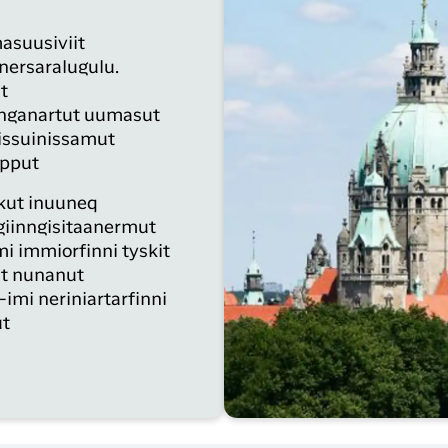
asuusiviit
nersaralugulu.
t
anganartut uumasut
sissuinissamut
ipput
kut inuuneq
igiinngisitaanermut
i immiorfinni tyskit
ut nunanut
mi neriniartarfinni
ut