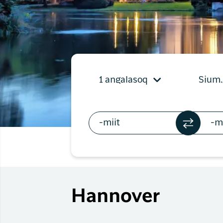
Timmisartu
Qaqortumu
Timmisartu
Kangerlus
1 angalasoq
Sium.
Hannover