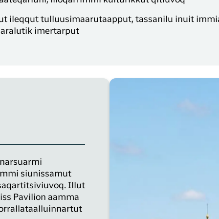
 ileqqut tulluusimaarutaapput, tassanilu inuit immi
aaralutik imertarput
unarsuarmi
immi siunissamut
aqartitsiviuvoq. Illut
wiss Pavilion aamma
orrallataalluinnartut