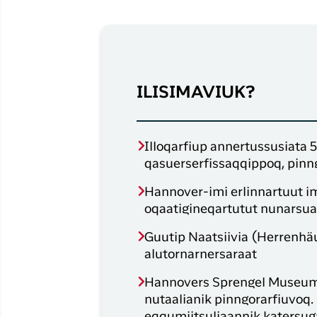
ILISIMAVIUK?
Illoqarfiup annertussusiata
qasuerserfissaqqippoq, pinng
Hannover-imi erlinnartuut i
oqaatigineqartutut nunarsua
Guutip Naatsiivia (Herrenhäu
alutornarnersaraat
Hannovers Sprengel Museum 
nutaalianik pinngorarfiuvo
eqqumiitsuliaannik katersuga