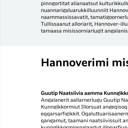
pinngortitat alianaatsut kulturikkull
nuannarigaluarukkilluunniit Hannove
naammassissavatit, tamatigoornerlu 
Tullissaanut alloriarit, Hannover-ill
tamaasa misissorniarlugit angalaniss
Hannoverimi mis
Guutip Naatsiivia aamma Kunngikko
Angalanerit aallarnerlugu Guutip N
Kunngikkormiut Illorsuat angeqisoq iti
eqqarsarfigikkit. Oqaluttuarisaanerm
qangamut, taamani naatsiivissuit ang
kunngikkormiorpalaartut illoqarfiup 