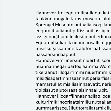
Hannover-imi eqqumiitsulianut kate
taakkununngalu Kunstmuseum alu
Sprengel Museum nutaaliaasoq ilann
eqqumiitsulianut piffissanit assigi
assigiinngitsunillu ilusilinnut erlin
Eqqumiitsulianik nuannarisallit eqq
misissugassaminnik alutorsaatissam
nassaarsinnaapput.
Hannover-imi inersuit niuerfiit, soo
nuannarineqarluartoq aamma Worch
tikeraanut illoqarfimmi niuerfimm
misigisaqartinnissaannut periarfiss
mamartuliat misilissinnaavatit, neri
tipigissut alutorsaatigisinnaallugit.
Hannover illoqarfiinnaanngilaq; oqa
kulturimik inooriaatsimillu nutaalia
uummaarissoq. Illut torrallatamik il