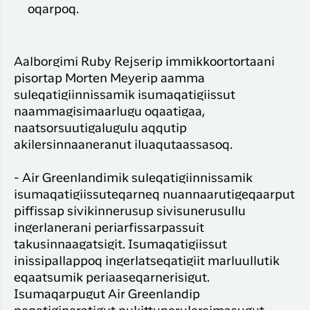
oqarpoq.
Aalborgimi Ruby Rejserip immikkoortortaani
pisortap Morten Meyerip aamma
suleqatigiinnissamik isumaqatigiissut
naammagisimaarlugu oqaatigaa,
naatsorsuutigalugulu aqqutip
akilersinnaaneranut iluaqutaassasoq.
- Air Greenlandimik suleqatigiinnissamik
isumaqatigiissuteqarneq nuannaarutigeqaarput
piffissap sivikinnerusup sivisunerusullu
ingerlanerani periarfissarpassuit
takusinnaagatsigit. Isumaqatigiissut
inissipallappoq ingerlatseqatigiit marluullutik
eqaatsumik periaaseqarnerisigut.
Isumaqarpugut Air Greenlandip