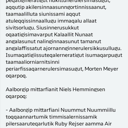
peqatigineratigut nukittunerulersimasugut,
aqqutip akilersinnaasunngortinnissaanut,
taamaalilluta siunissami aqqut
atuleqqissinnaallugu immaqalu allaat
sivitsorlugu. Siusinnerusukkut
oqaatigisimavarput Kalaallit Nunaat
angalasunut nalinginnaasunut tamanut
angalaffissatut ajornannginnerulersikkusullugu.
Isumaqatigiissuteqalerneratigut isumaqarpugut
taamaaliorniarnitsinni
periarfissaqarnerulersimasugut, Morten Meyer
oqarpoq.
Aalborgip mittarfianit Niels Hemmingsen
oqarpoq:
- Aalborgip mittarfiani Nuummut Nuummiillu
toqqaannartumik timmisalernissamik
pilersaaruteqarlutik Ruby Rejser aamma Air