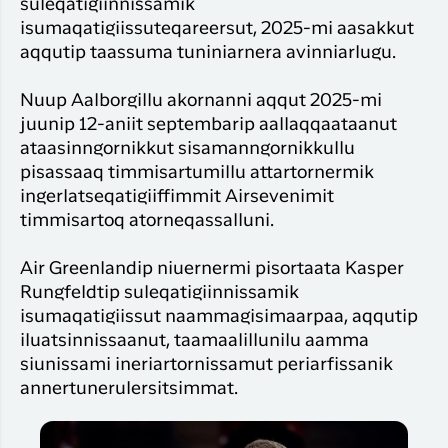
suleqatigiinnissamik
isumaqatigiissuteqareersut, 2025-mi aasakkut
aqqutip taassuma tuniniarnera avinniarlugu.
Nuup Aalborgillu akornanni aqqut 2025-mi
juunip 12-aniit septembarip aallaqqaataanut
ataasinngornikkut sisamanngornikkullu
pisassaaq timmisartumillu attartornermik
ingerlatseqatigiiffimmit Airsevenimit
timmisartoq atorneqassalluni.
Air Greenlandip niuernermi pisortaata Kasper
Rungfeldtip suleqatigiinnissamik
isumaqatigiissut naammagisimaarpaa, aqqutip
iluatsinnissaanut, taamaalillunilu aamma
siunissami ineriartornissamut periarfissanik
annertunerulersitsimmat.