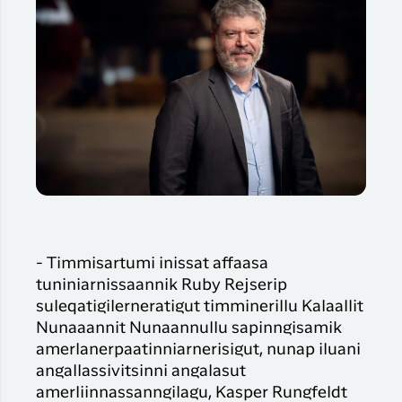
- Timmisartumi inissat affaasa
tuniniarnissaannik Ruby Rejserip
suleqatigilerneratigut timminerillu Kalaallit
Nunaaannit Nunaannullu sapinngisamik
amerlanerpaatinniarnerisigut, nunap iluani
angallassivitsinni angalasut
amerliinnassanngilagu, Kasper Rungfeldt