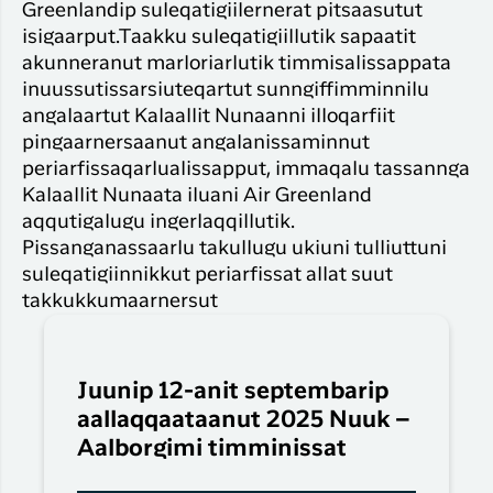
Greenlandip suleqatigiilernerat pitsaasutut
isigaarput.Taakku suleqatigiillutik sapaatit
akunneranut marloriarlutik timmisalissappata
inuussutissarsiuteqartut sunngiffimminnilu
angalaartut Kalaallit Nunaanni illoqarfiit
pingaarnersaanut angalanissaminnut
periarfissaqarlualissapput, immaqalu tassannga
Kalaallit Nunaata iluani Air Greenland
aqqutigalugu ingerlaqqillutik.
Pissanganassaarlu takullugu ukiuni tulliuttuni
suleqatigiinnikkut periarfissat allat suut
takkukkumaarnersut
Juunip 12-anit septembarip
aallaqqaataanut 2025 Nuuk –
Aalborgimi timminissat