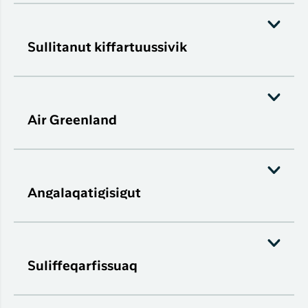
Sullitanut kiffartuussivik
Air Greenland
Angalaqatigisigut
Suliffeqarfissuaq