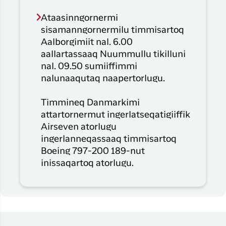
Ataasinngornermi
sisamanngornermilu timmisartoq
Aalborgimiit nal. 6.00
aallartassaaq Nuummullu tikilluni
nal. 09.50 sumiiffimmi
nalunaaqutaq naapertorlugu.
Timmineq Danmarkimi
attartornermut ingerlatseqatigiiffik
Airseven atorlugu
ingerlanneqassaaq timmisartoq
Boeing 797-200 189-nut
inissaqartoq atorlugu.