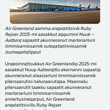
Timmisa
Suliffimmit
unnuinerillu
Qaqort
angalanerit
Har du glemt din adgangskode?
Timmisa
Kanger
Ny Profil
Air Greenland aamma angalatitsivik Ruby
Tilmeld dig gratis Club Timmisa og få en
Rejser 2025-mi aasakkut aqqummi Nuuk –
masse eksklusive fordele. Læs mere om
Aalborg sapaatit akunneranut marloriarluni
klubben
her.
timmisarnissamik suleqatigiinnissamik
isumaqatigiipput
Tilmeld dig Club Timmisa
Ungasinngitsukkut Air Greenlandip 2025-mi
aasakkut Nuup Aalborgillu akornanni sapaatip
akunneranut ataasiarluni timmisarnissamik
pilersaarutini nalunaarutigaa. Maannalu
pilersaarutit taakku sapaatit akunneranut
marloriarluni timmisarnissamik
annertusineqarput, Air Greenland
angalatitsivillu Ruby Rejser