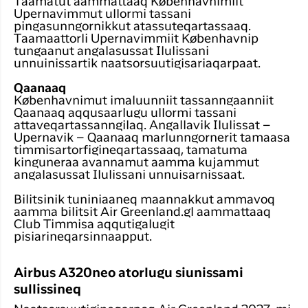
Taamatut aammattaaq Københavnimiit
Upernavimmut ullormi tassani
pingasunngornikkut atassuteqartassaaq.
Taamaattorli Upernavimmiit Københavnip
tungaanut angalasussat Ilulissani
unnuinissartik naatsorsuutigisariaqarpaat.
Qaanaaq
Københavnimut imaluunniit tassanngaanniit
Qaanaaq aqqusaarlugu ullormi tassani
attaveqartassanngilaq. Angallavik Ilulissat –
Upernavik – Qaanaaq marlunngornerit tamaasa
timmisartorfigineqartassaaq, tamatuma
kinguneraa avannamut aamma kujammut
angalasussat Ilulissani unnuisarnissaat.
Bilitsinik tuniniaaneq maannakkut ammavoq
aamma bilitsit Air Greenland.gl aammattaaq
Club Timmisa aqqutigalugit
pisiarineqarsinnaapput.
Airbus A320neo atorlugu siunissami
sullissineq