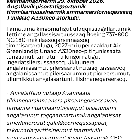
Timmisa
sisamanngornermi 29. oktober 2026.
Suliffimmit
unnuinerillu
Angallavik pisortatigoortumik
Qaqort
timmisartuussinermik ammarnersiorneqassaaq
angalanerit
Har du glemt din adgangskode?
Tuukkaq A330neo atorlugu.
Timmisa
Kanger
Tamatuma kingornatigut utaqqiisaagallartumik
Ny Profil
Jettime angallassisartuussaaq Boeing 737-800
NG 180-inik ilaasoqarsinnaasoq
Tilmeld dig gratis Club Timmisa og få en
timmisartoralugu, 2027-mi upernaakkut Air
masse eksklusive fordele. Læs mere om
Greenlandip Unaaq A320neo-p tigunissaata
tungaanut, tamatuma kingornatigut
klubben
her.
ingerlatsilersussaasoq. Ukiuunera
angalanissamut pilersaarut nutaaq tassaavoq
Tilmeld dig Club Timmisa
angalanissamut pilersaarummut pioreersumut,
ullumikkut angalasartunit ilisimaneqareersoq.
-
Angalaffiup nutaap Avannaata
tikinneqarsinnaanera pitsanngorsassavaa,
tamanna nuannaarutigaarput tassuunami
angalasunut toqqaannartumik angalanissat
amerlanerusut qulakkeerneqassapput,
takornariaqartitsinermut taamatullu
inuussutissarsiortunut iluaqutaasumik
, CEO