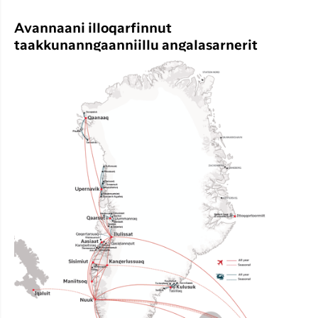
Avannaani illoqarfinnut
taakkunanngaanniillu angalasarnerit