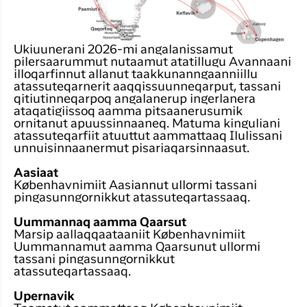
Ukiuunerani 2026-mi angalanissamut
pilersaarummut nutaamut atatillugu Avannaani
illoqarfinnut allanut taakkunanngaanniillu
atassuteqarnerit aaqqissuunneqarput, tassani
qitiutinneqarpoq angalanerup ingerlanera
ataqatigiissoq aamma pitsaanerusumik
ornitanut apuussinnaaneq. Matuma kinguliani
atassuteqarfiit atuuttut aammattaaq Ilulissani
unnuisinnaanermut pisariaqarsinnaasut.
Aasiaat
Københavnimiit Aasiannut ullormi tassani
pingasunngornikkut atassuteqartassaaq.
Uummannaq aamma Qaarsut
Marsip aallaqqaataaniit Københavnimiit
Uummannamut aamma Qaarsunut ullormi
tassani pingasunngornikkut
atassuteqartassaaq.
Upernavik