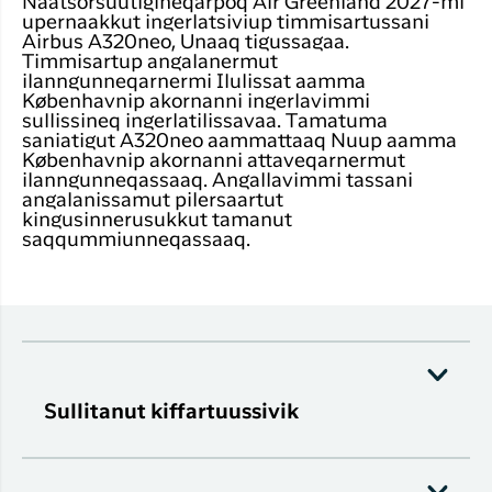
Naatsorsuutigineqarpoq Air Greenland 2027-mi
upernaakkut ingerlatsiviup timmisartussani
Airbus A320neo, Unaaq tigussagaa.
Timmisartup angalanermut
ilanngunneqarnermi Ilulissat aamma
Københavnip akornanni ingerlavimmi
sullissineq ingerlatilissavaa. Tamatuma
saniatigut A320neo aammattaaq Nuup aamma
Københavnip akornanni attaveqarnermut
ilanngunneqassaaq. Angallavimmi tassani
angalanissamut pilersaartut
kingusinnerusukkut tamanut
saqqummiunneqassaaq.
Sullitanut kiffartuussivik