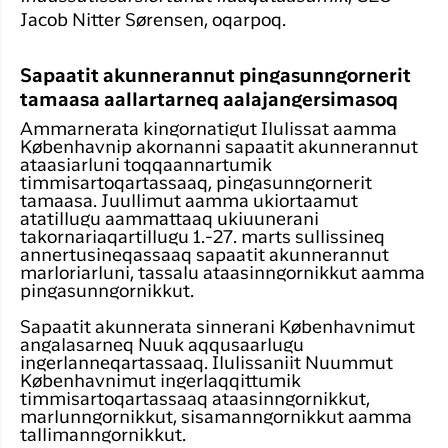
Jacob Nitter Sørensen, oqarpoq.
Sapaatit akunnerannut pingasunngornerit
tamaasa aallartarneq aalajangersimasoq
Ammarnerata kingornatigut Ilulissat aamma
Københavnip akornanni sapaatit akunnerannut
ataasiarluni toqqaannartumik
timmisartoqartassaaq, pingasunngornerit
tamaasa. Juullimut aamma ukiortaamut
atatillugu aammattaaq ukiuunerani
takornariaqartillugu 1.-27. marts sullissineq
annertusineqassaaq sapaatit akunnerannut
marloriarluni, tassalu ataasinngornikkut aamma
pingasunngornikkut.
Sapaatit akunnerata sinnerani Københavnimut
angalasarneq Nuuk aqqusaarlugu
ingerlanneqartassaaq. Ilulissaniit Nuummut
Københavnimut ingerlaqqittumik
timmisartoqartassaaq ataasinngornikkut,
marlunngornikkut, sisamanngornikkut aamma
tallimanngornikkut.